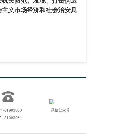
安机关防范、发现、打击伪造
会主义市场经济和社会治安具
微信公众号
71-81903060
71-81903061